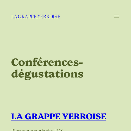
Aller
au
LA GRAPPE YERROISE
contenu
Conférences-
dégustations
LA GRAPPE YERROISE
Bienvenue sur le site LGY