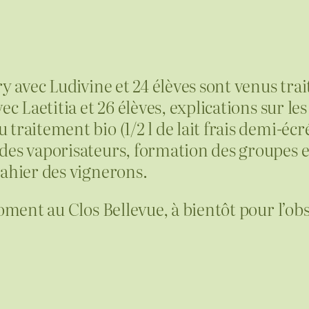
 avec Ludivine et 24 élèves sont venus traite
c Laetitia et 26 élèves, explications sur le
raitement bio (1/2 l de lait frais demi-écr
es vaporisateurs, formation des groupes et
cahier des vignerons.
oment au Clos Bellevue, à bientôt pour l’obs