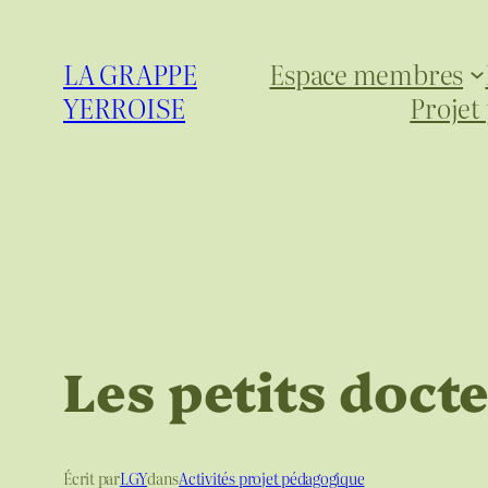
Aller
au
LA GRAPPE
Espace membres
contenu
YERROISE
Projet
Les petits docte
Écrit par
LGY
dans
Activités projet pédagogique