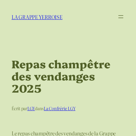
Aller
au
LA GRAPPE YERROISE
contenu
Repas champêtre
des vendanges
2025
Écrit par
LGY
dans
La Confrérie LGY
Le repas champêtre des vendanges de la Grappe