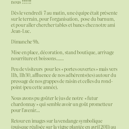
nous !!!!!!!
Dès le vendredi 7 au matin, une équipe était présente
sur le terrain, pour l’organisation, pose du barnum,
et pour aller chercher tables et bancs chez notre ami
Jean-Luc.
Dimanche 9h.
Mise en place, décoration, stand boutique, arrivage
nourriture et boissons……
Peu de visiteurs pour les « portes ouvertes » mais vers
11h, 11h30, affluence de nos adhérents(tes) autour du
pressage de nos grappes de raisin et celles du rond-
point (peu cette année).
Nous avons pu goûter le jus de notre « futur
chardonnay » qui semble avoir un goût prometteur
pour l’avenir…
Retour en images sur la vendange symbolique
(puisque réalisée sur la vigne plantée en avril 2011) au