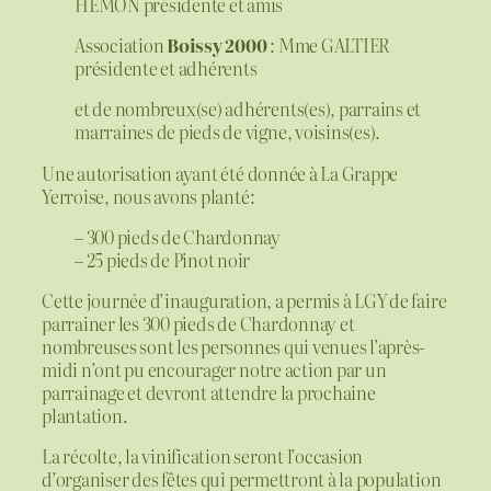
HEMON présidente et amis
Association
Boissy 2000
: Mme GALTIER
présidente et adhérents
et de nombreux(se) adhérents(es), parrains et
marraines de pieds de vigne, voisins(es).
Une autorisation ayant été donnée à La Grappe
Yerroise, nous avons planté:
– 300 pieds de Chardonnay
– 25 pieds de Pinot noir
Cette journée d’inauguration, a permis à LGY de faire
parrainer les 300 pieds de Chardonnay et
nombreuses sont les personnes qui venues l’après-
midi n’ont pu encourager notre action par un
parrainage et devront attendre la prochaine
plantation.
La récolte, la vinification seront l’occasion
d’organiser des fêtes qui permettront à la population