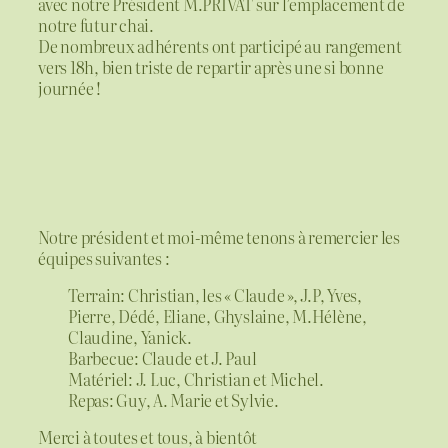
avec notre Président M.PRIVAT sur l’emplacement de
notre futur chai.
De nombreux adhérents ont participé au rangement
vers 18h, bien triste de repartir après une si bonne
journée !
Notre président et moi-même tenons à remercier les
équipes suivantes :
Terrain: Christian, les « Claude », J.P, Yves,
Pierre, Dédé, Eliane, Ghyslaine, M.Hélène,
Claudine, Yanick.
Barbecue: Claude et J. Paul
Matériel: J. Luc, Christian et Michel.
Repas: Guy, A. Marie et Sylvie.
Merci à toutes et tous, à bientôt