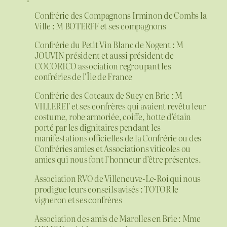
Confrérie des Compagnons Irminon de Combs la
Ville : M BOTERFF et ses compagnons
Confrérie du Petit Vin Blanc de Nogent : M
JOUVIN président et aussi président
de
COCORICO association regroupant les
confréries de l’Île de France
Confrérie des Coteaux de Sucy en Brie : M
VILLERET et ses confrères qui avaient revêtu leur
costume, robe armoriée, coiffe, hotte d’étain
porté par les dignitaires pendant les
manifestations officielles de la Confrérie ou des
Confréries amies et Associations viticoles ou
amies qui nous font l’honneur d’être présentes.
Association RVO de Villeneuve-Le-Roi qui nous
prodigue leurs conseils avisés : TOTOR le
vigneron et ses confrères
Association des amis de Marolles en Brie : Mme