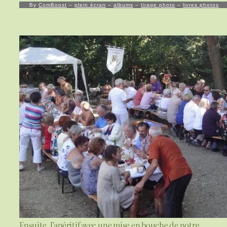
By
ComBoost
–
plein écran
–
albums
–
tirage photo
–
livres photos
Ensuite, l’apéritif avec une mise en bouche de notre