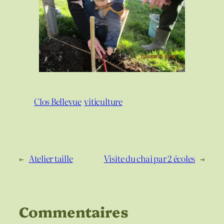
Clos Bellevue
viticulture
←
Atelier taille
Visite du chai par 2 écoles
→
Commentaires