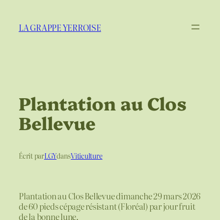
Aller
au
LA GRAPPE YERROISE
contenu
Plantation au Clos
Bellevue
Écrit par
LGY
dans
Viticulture
Plantation au Clos Bellevue dimanche 29 mars 2026
de 60 pieds cépage résistant (Floréal) par jour fruit
de la bonne lune.